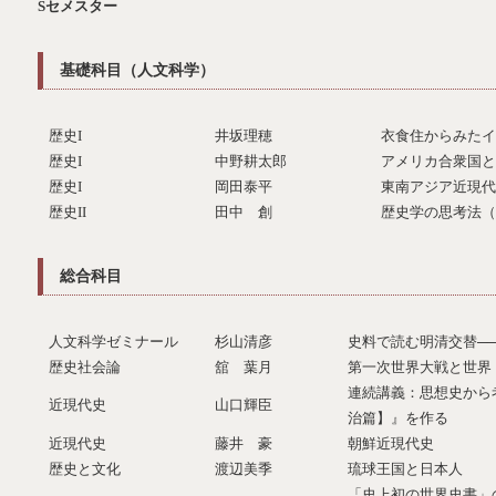
Sセメスター
基礎科目（人文科学）
歴史I
井坂理穂
衣食住からみたイ
歴史I
中野耕太郎
アメリカ合衆国と
歴史I
岡田泰平
東南アジア近現代
歴史II
田中 創
歴史学の思考法（
総合科目
人文科学ゼミナール
杉山清彦
史料で読む明清交替─
歴史社会論
舘 葉月
第一次世界大戦と世界
連続講義：思想史から
近現代史
山口輝臣
治篇】』を作る
近現代史
藤井 豪
朝鮮近現代史
歴史と文化
渡辺美季
琉球王国と日本人
「史上初の世界史書」