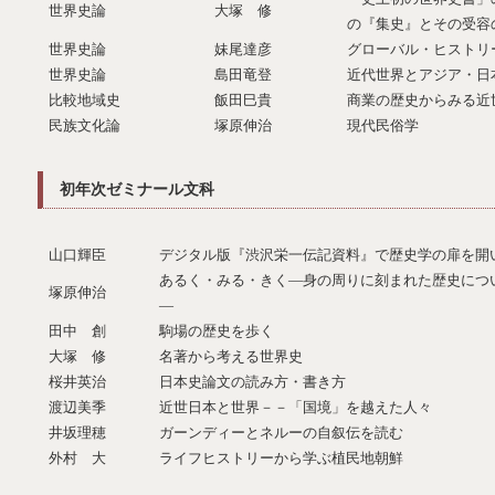
世界史論
大塚 修
の『集史』とその受容
世界史論
妹尾達彦
グローバル・ヒストリ
世界史論
島田竜登
近代世界とアジア・日
比較地域史
飯田巳貴
商業の歴史からみる近
民族文化論
塚原伸治
現代民俗学
初年次ゼミナール文科
山口輝臣
デジタル版『渋沢栄一伝記資料』で歴史学の扉を開
あるく・みる・きく—身の周りに刻まれた歴史につ
塚原伸治
—
田中 創
駒場の歴史を歩く
大塚 修
名著から考える世界史
桜井英治
日本史論文の読み方・書き方
渡辺美季
近世日本と世界－－「国境」を越えた人々
井坂理穂
ガーンディーとネルーの自叙伝を読む
外村 大
ライフヒストリーから学ぶ植民地朝鮮