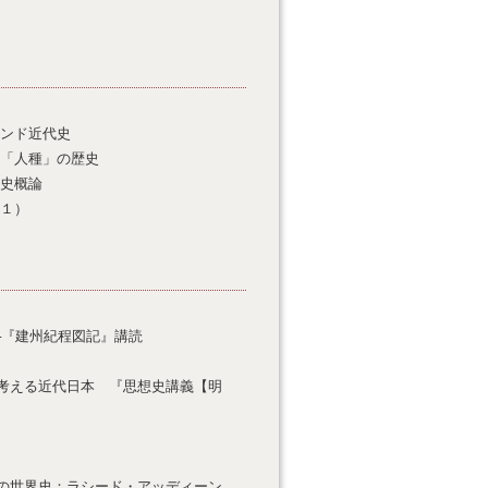
ンド近代史
「人種」の歴史
史概論
１）
─『建州紀程図記』講読
考える近代日本 『思想史講義【明
の世界史：ラシード・アッディーン