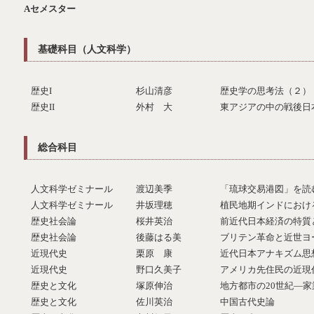
Aセメスター
基礎科目（人文科学）
歴史I
杉山清彦
歴史学の思考法（２）
歴史II
外村 大
東アジアの中の戦後日
総合科目
人文科学ゼミナール
渡辺美季
「琉球交易港図」を読
人文科学ゼミナール
井坂理穂
植民地期インドにおけ
歴史社会論
桜井英治
前近代日本経済の特質
歴史社会論
後藤はる美
ブリテン革命と近世ヨ
近現代史
栗原 康
近代日本アナキズム思
近現代史
野口久美子
アメリカ先住民の近現
歴史と文化
塚原伸治
地方都市の20世紀—
歴史と文化
佐川英治
中国古代史論