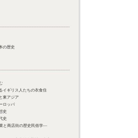
本の歴史
む
るイギリス人たちの衣食住
と東アジア
ーロッパ
想史
代史
家業と商店街の歴史民俗学—